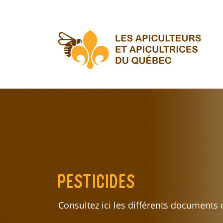
Aller
au
contenu
principal
Pesticides
Consultez ici les différents documents 