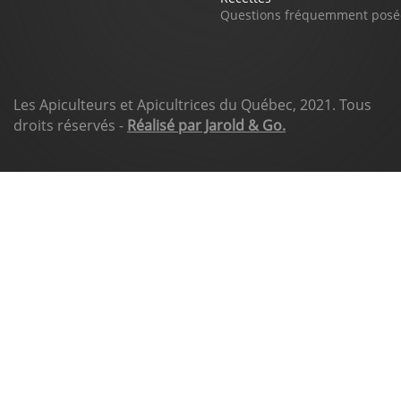
Questions fréquemment posé
Les Apiculteurs et Apicultrices du Québec, 2021. Tous
droits réservés -
Réalisé par Jarold & Go.