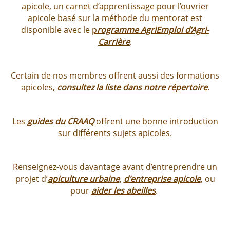
apicole, un carnet d’apprentissage pour l’ouvrier
apicole
basé sur la méthode du mentorat est
disponible
avec le
p
rogramme AgriEmploi d’Agri-
Carrière
.
Certain de nos membres offrent aussi des formations
apicoles,
consultez la liste dans notre répertoire
.
Les
guides du CRAAQ
offrent une bonne introduction
sur différents sujets apicoles.
Renseignez-vous davantage avant d’entreprendre un
projet d’
apiculture urbaine
,
d'entreprise apicole
, ou
pour
aider les abeilles
.