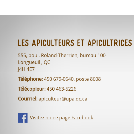
Les Apiculteurs et Apicultrices
555, boul. Roland-Therrien, bureau 100
Longueuil , QC
J4H 4E7
Téléphone:
450 679-0540, poste 8608
Télécopieur:
450 463-5226
Courriel:
apiculteur@upa.qc.ca
Visitez notre page Facebook