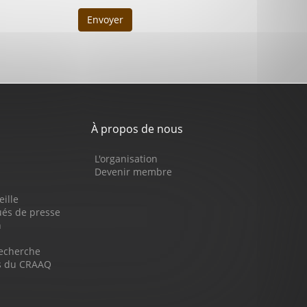
Envoyer
À propos de nous
L'organisation
Devenir membre
eille
s de presse
n
recherche
ns du CRAAQ