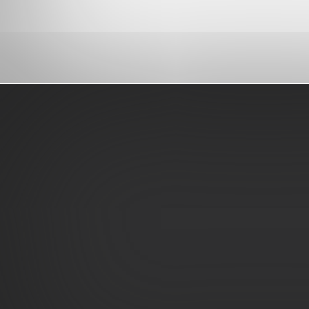
Pied
de
page