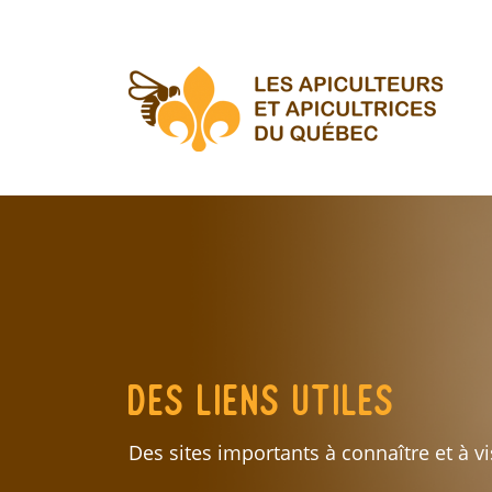
Aller
au
contenu
principal
Des liens utiles
Des sites importants à connaître et à vis