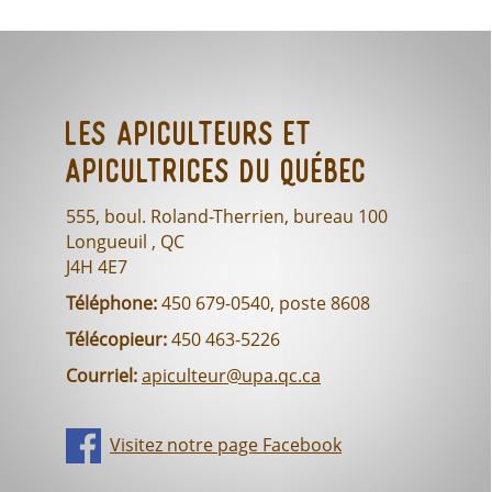
Les Apiculteurs et
Apicultrices du Québec
555, boul. Roland-Therrien, bureau 100
Longueuil , QC
J4H 4E7
Téléphone:
450 679-0540, poste 8608
Télécopieur:
450 463-5226
Courriel:
apiculteur@upa.qc.ca
Visitez notre page Facebook