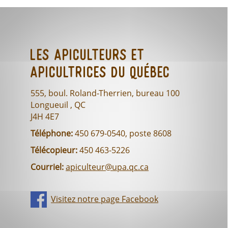
Les Apiculteurs et
Apicultrices du Québec
555, boul. Roland-Therrien, bureau 100
Longueuil , QC
J4H 4E7
Téléphone:
450 679-0540, poste 8608
Télécopieur:
450 463-5226
Courriel:
apiculteur@upa.qc.ca
Visitez notre page Facebook