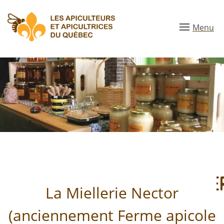
Aller
au
Menu
contenu
principal
apiculturejulienlevacjoube
La Miellerie Nector
(anciennement Ferme apicole