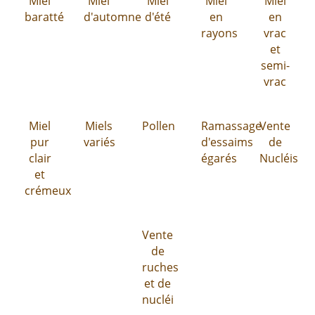
Miel
Miel
Miel
Miel
Miel
baratté
d'automne
d'été
en
en
rayons
vrac
et
semi-
vrac
Miel
Miels
Pollen
Ramassage
Vente
pur
variés
d'essaims
de
clair
égarés
Nucléis
et
crémeux
Vente
de
ruches
et de
nucléi