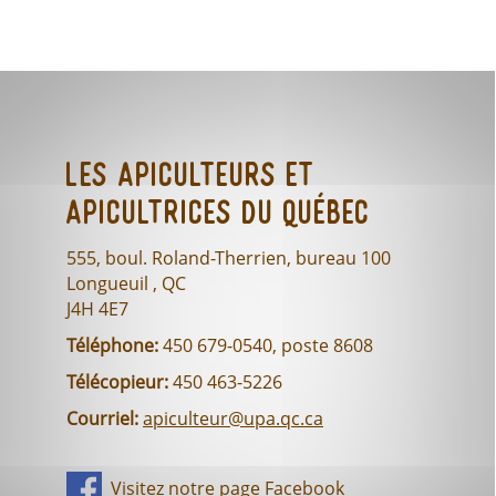
Les Apiculteurs et
Apicultrices du Québec
555, boul. Roland-Therrien, bureau 100
Longueuil , QC
J4H 4E7
Téléphone:
450 679-0540, poste 8608
Télécopieur:
450 463-5226
Courriel:
apiculteur@upa.qc.ca
Visitez notre page Facebook