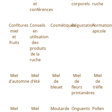
et
corporels
ruche
conférences
Confitures
Conseils
Cosmétiques
Dégustation
Formatio
miel
en
apicole
et
utilisation
fruits
des
produits
de la
ruche
Miel
Miel
Miel
Miel
Miel
d'automne
d'été
de
de
de
bleuet
fleurs
trèfle
printanières
Miel
Miel
Moutarde
Onguents
Pollen