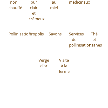
non
pur
au
médicinaux
chauffé
clair
miel
et
crémeux
Pollinisation
Propolis
Savons
Services
Thé
de
et
pollinisation
tisanes
Verge
Visite
d'or
à la
ferme