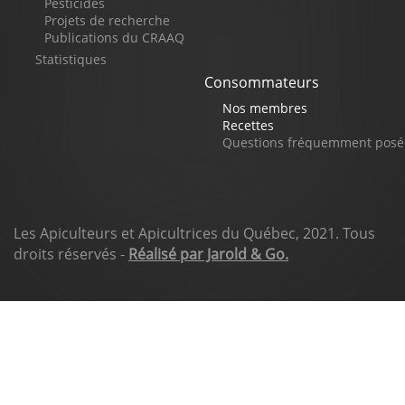
Pesticides
Projets de recherche
Publications du CRAAQ
Statistiques
Consommateurs
Nos membres
Recettes
Questions fréquemment posé
Les Apiculteurs et Apicultrices du Québec, 2021. Tous
droits réservés -
Réalisé par Jarold & Go.