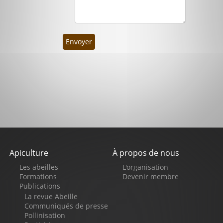
Envoyer
Apiculture
À propos de nous
Pied
Les abeilles
L'organisation
de
Formations
Devenir membre
Publications
page
La revue Abeille
Communiqués de presse
Pollinisation