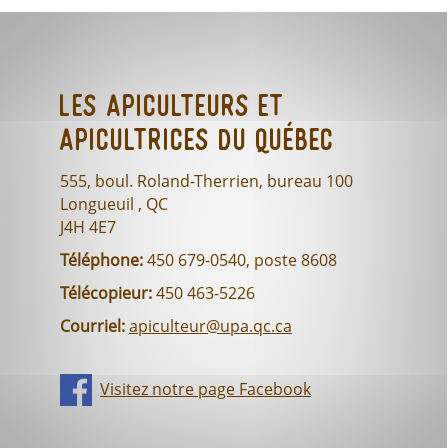
Les Apiculteurs et
Apicultrices du Québec
555, boul. Roland-Therrien, bureau 100
Longueuil , QC
J4H 4E7
Téléphone:
450 679-0540, poste 8608
Télécopieur:
450 463-5226
Courriel:
apiculteur@upa.qc.ca
Visitez notre page Facebook